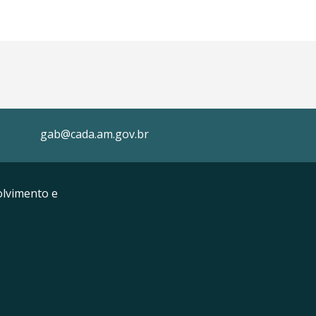
gab@cada.am.gov.br
lvimento e