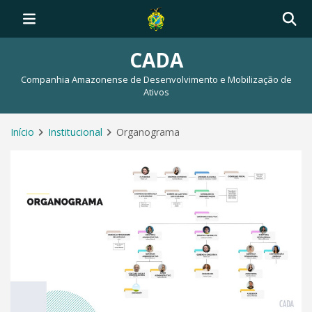
CADA
Companhia Amazonense de Desenvolvimento e Mobilização de
Ativos
Início
Institucional
Organograma