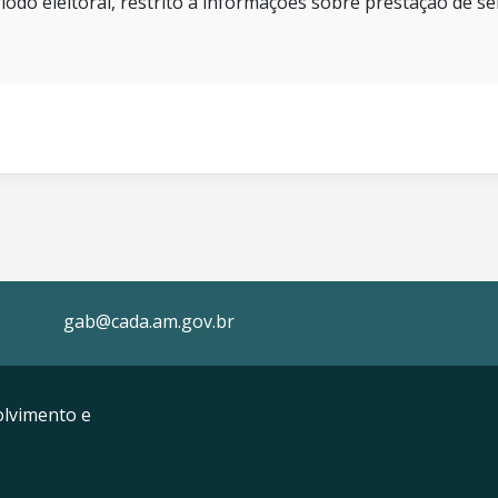
íodo eleitoral, restrito a informações sobre prestação de se
gab@cada.am.gov.br
lvimento e